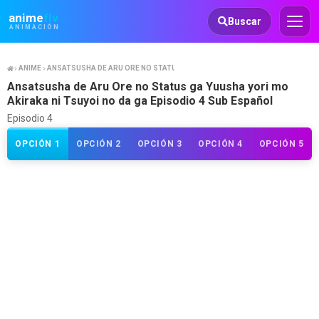
Animeflv
anime
flv
Buscar
ANIMACIÓN
ANIME
ANSATSUSHA DE ARU ORE NO STATUS GA YUUSHA YORI MO AKIRAKA NI TSUYO
Ansatsusha de Aru Ore no Status ga Yuusha yori mo
Akiraka ni Tsuyoi no da ga Episodio 4 Sub Español
Episodio 4
OPCIÓN 1
OPCIÓN 2
OPCIÓN 3
OPCIÓN 4
OPCIÓN 5