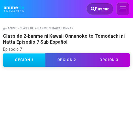
Animeflv
anime
flv
Buscar
ANIMACIÓN
ANIME
CLASS DE 2-BANME NI KAWAII ONNANOKO TO TOMODACHI NI NATTA
Class de 2-banme ni Kawaii Onnanoko to Tomodachi ni
Natta Episodio 7 Sub Español
Episodio 7
OPCIÓN 1
OPCIÓN 2
OPCIÓN 3