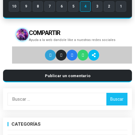
10
9
8
7
6
5
4
3
2
1
COMPARTIR
Ayuda a la web dandole like a nuestras redes sociales
Publicar un comentario
Buscar:
CATEGORÍAS