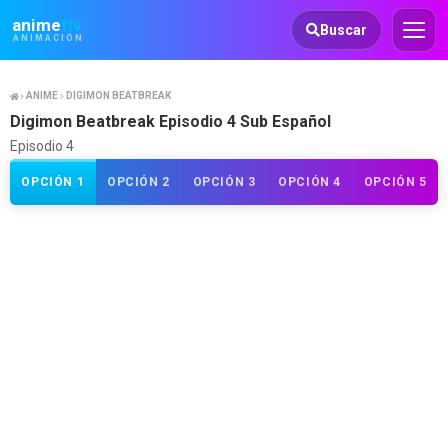
Animeflv
anime
flv
Buscar
ANIMACIÓN
ANIME
DIGIMON BEATBREAK
Digimon Beatbreak Episodio 4 Sub Español
Episodio 4
OPCIÓN 1
OPCIÓN 2
OPCIÓN 3
OPCIÓN 4
OPCIÓN 5