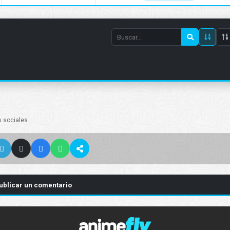
Search
episode
number
s sociales
ublicar un comentario