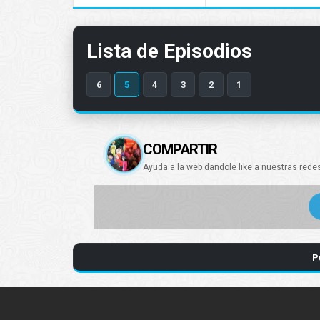
Lista de Episodios
6
5
4
3
2
1
COMPARTIR
Ayuda a la web dandole like a nuestras rede
P