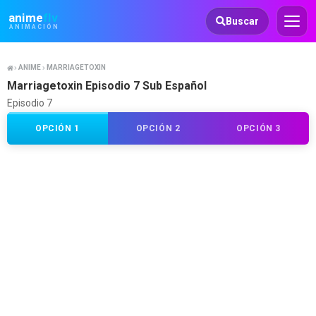
Animeflv
anime
flv
Buscar
ANIMACIÓN
ANIME
MARRIAGETOXIN
Marriagetoxin Episodio 7 Sub Español
Episodio 7
OPCIÓN 1
OPCIÓN 2
OPCIÓN 3