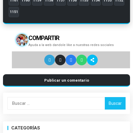
1161
1160
1159
1158
1157
1156
1155
1154
1153
1152
1151
COMPARTIR
Ayuda a la web dandole like a nuestras redes sociales
Publicar un comentario
Buscar:
CATEGORÍAS