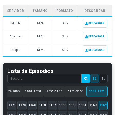
SERVIDOR
TAMAÑO
FORMATO
DESCARGAR
MEGA
MP4
SUB
DESCARGAR
1Fichier
MP4
SUB
DESCARGAR
Stape
MP4
SUB
DESCARGAR
Lista de Episodios
Search
episode
number
951-1000
1001-1050
1051-1100
1101-1150
1151-1171
1171
1170
1169
1168
1167
1166
1165
1164
1163
1162