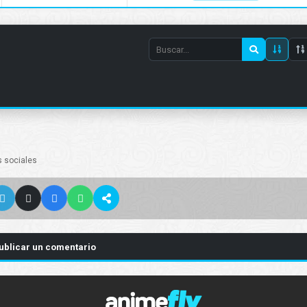
Search
episode
number
s sociales
ublicar un comentario