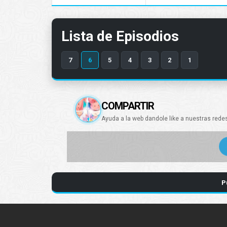
Lista de Episodios
7
6
5
4
3
2
1
COMPARTIR
Ayuda a la web dandole like a nuestras rede
P