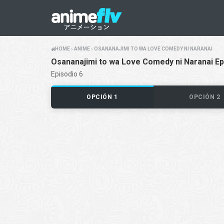
HOME
ANIME
OSANANAJIMI TO WA LOVE COMEDY NI NARANAI
Osananajimi to wa Love Comedy ni Naranai Ep
Episodio 6
OPCIÓN 1
OPCIÓN 2