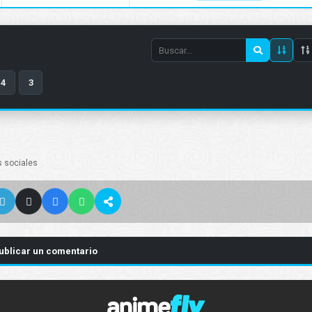
Search
episode
4
3
number
s sociales
ublicar un comentario