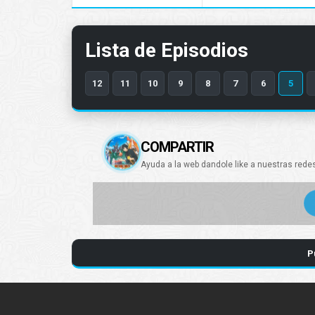
Lista de Episodios
12
11
10
9
8
7
6
5
COMPARTIR
Ayuda a la web dandole like a nuestras rede
P