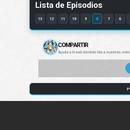
Lista de Episodios
13
12
11
10
9
8
7
6
COMPARTIR
Ayuda a la web dandole like a nuestras rede
P