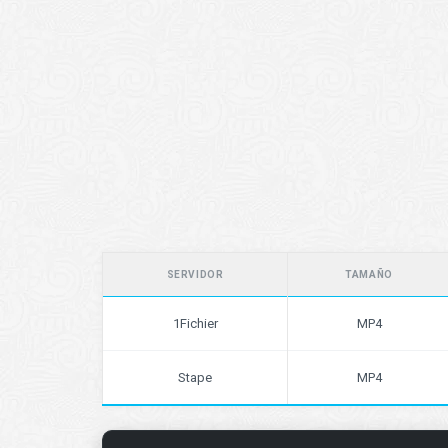
SERVIDOR
TAMAÑO
1Fichier
MP4
Stape
MP4