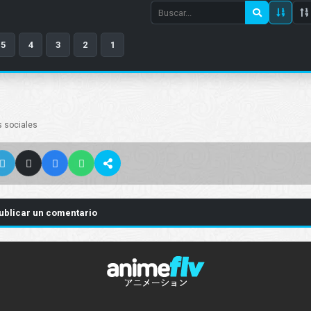
Search
episode
5
4
3
2
1
number
s sociales
ublicar un comentario