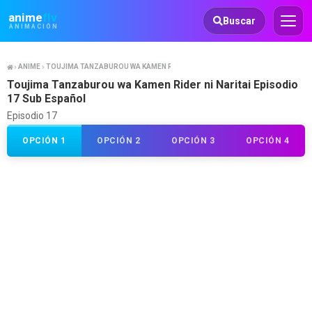
Animeflv
anime
flv
Buscar
ANIMACIÓN
ANIME
TOUJIMA TANZABUROU WA KAMEN RIDER NI NARITAI
Toujima Tanzaburou wa Kamen Rider ni Naritai Episodio
17 Sub Español
Episodio 17
OPCIÓN 1
OPCIÓN 2
OPCIÓN 3
OPCIÓN 4