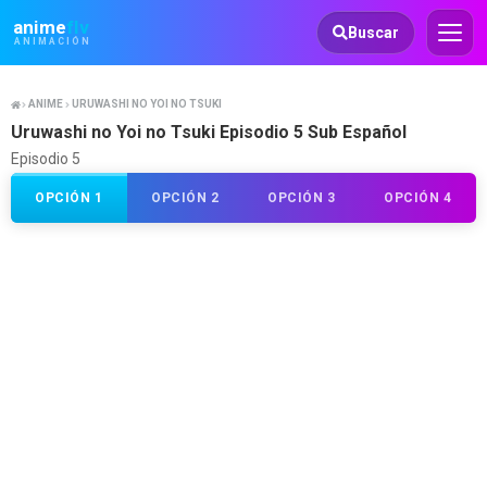
Animeflv
anime
flv
Buscar
ANIMACIÓN
ANIME
URUWASHI NO YOI NO TSUKI
Uruwashi no Yoi no Tsuki Episodio 5 Sub Español
Episodio 5
OPCIÓN 1
OPCIÓN 2
OPCIÓN 3
OPCIÓN 4