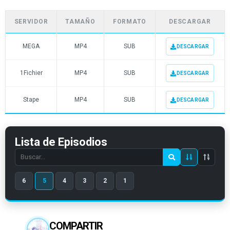
SERVIDOR
TAMAÑO
FORMATO
DESCARGAR
MEGA
MP4
SUB
DESCARGAR
1Fichier
MP4
SUB
DESCARGAR
Stape
MP4
SUB
DESCARGAR
Lista de Episodios
Search
episode
6
5
4
3
2
1
number
COMPARTIR