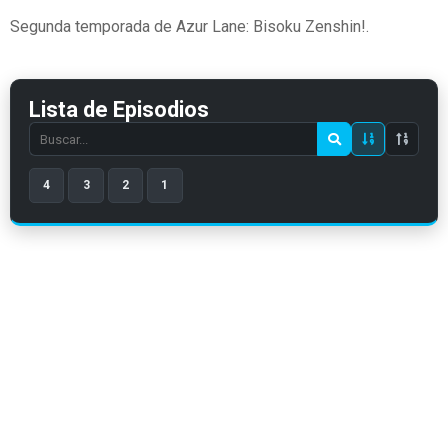
Segunda temporada de Azur Lane: Bisoku Zenshin!.
Lista de Episodios
Search
episode
4
3
2
1
number