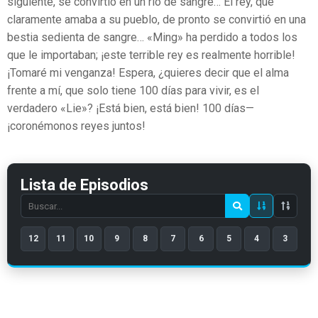
siguiente, se convirtió en un río de sangre… El rey, que
claramente amaba a su pueblo, de pronto se convirtió en una
bestia sedienta de sangre… «Ming» ha perdido a todos los
que le importaban; ¡este terrible rey es realmente horrible!
¡Tomaré mi venganza! Espera, ¿quieres decir que el alma
frente a mí, que solo tiene 100 días para vivir, es el
verdadero «Lie»? ¡Está bien, está bien! 100 días—
¡coronémonos reyes juntos!
Lista de Episodios
Search
episode
12
11
10
9
8
7
6
5
4
3
number