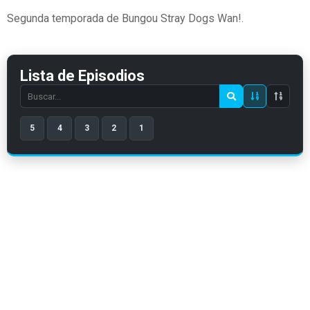
Segunda temporada de Bungou Stray Dogs Wan!.
Lista de Episodios
Search
episode
5
4
3
2
1
number