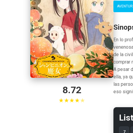
AVENTUR
Sinop
En lo pro
venenosa 
de la civ
comprar n
A pesar d
ella, ya 
las perso
8.72
eso signi
★
★
★
★
★
Lis
7