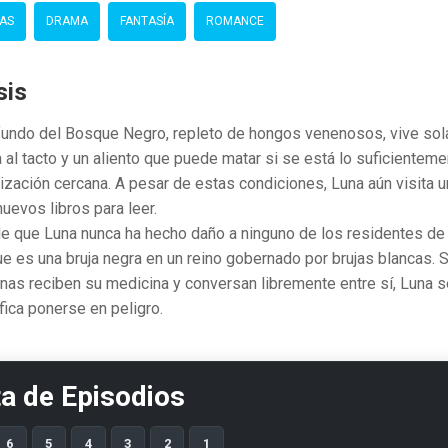
AS
DRAMA
FANTASÍA
ROMANCE
sis
fundo del Bosque Negro, repleto de hongos venenosos, vive sola
al tacto y un aliento que puede matar si se está lo suficientem
ilización cercana. A pesar de estas condiciones, Luna aún visita 
uevos libros para leer.
e que Luna nunca ha hecho daño a ninguno de los residentes de
que es una bruja negra en un reino gobernado por brujas blancas.
nas reciben su medicina y conversan libremente entre sí, Luna se
fica ponerse en peligro.
ta de Episodios
6
5
4
3
2
1