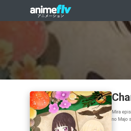
Cha
Mira epi
no Majo 