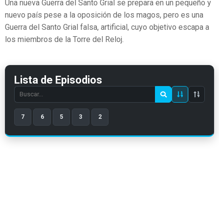
Una nueva Guerra del Santo Grial se prepara en un pequeño y
nuevo país pese a la oposición de los magos, pero es una
Guerra del Santo Grial falsa, artificial, cuyo objetivo escapa a
los miembros de la Torre del Reloj.
Lista de Episodios
Search
episode
7
6
5
3
2
number