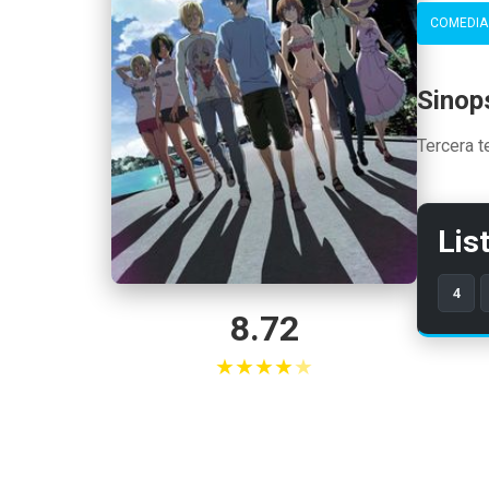
COMEDIA
Sinop
Tercera 
Lis
4
8.72
★
★
★
★
★