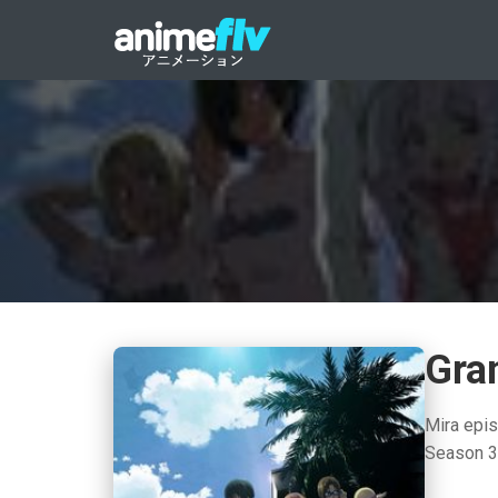
Gra
Mira epis
Season 3 