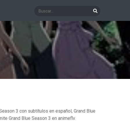
eason 3 con subtítulos en español, Grand Blue
ite Grand Blue Season 3 en animeflv.