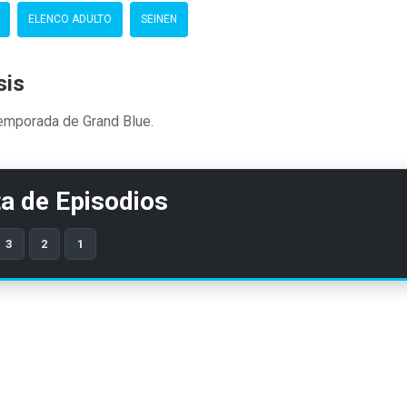
ELENCO ADULTO
SEINEN
sis
temporada de Grand Blue.
ta de Episodios
3
2
1