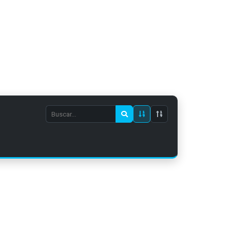
Search
episode
number