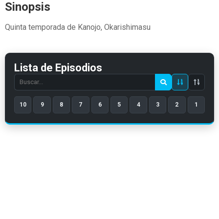
Sinopsis
Quinta temporada de Kanojo, Okarishimasu
Lista de Episodios
Search
episode
10
9
8
7
6
5
4
3
2
1
number