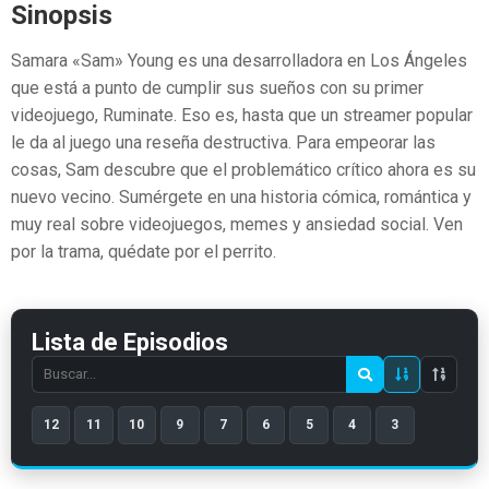
Sinopsis
Samara «Sam» Young es una desarrolladora en Los Ángeles
que está a punto de cumplir sus sueños con su primer
videojuego, Ruminate. Eso es, hasta que un streamer popular
le da al juego una reseña destructiva. Para empeorar las
cosas, Sam descubre que el problemático crítico ahora es su
nuevo vecino. Sumérgete en una historia cómica, romántica y
muy real sobre videojuegos, memes y ansiedad social. Ven
por la trama, quédate por el perrito.
Lista de Episodios
Search
episode
12
11
10
9
7
6
5
4
3
number