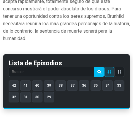
acepta rápidamente, totalmente seguro de que este
concurso mostrará el poder absoluto de los dioses. Para
tener una oportunidad contra los seres supremos, Brunhild
necesitará reunir a los más grandes personajes de la historia,
de lo contrario, la sentencia de muerte sonará para la
humanidad.
Lista de Episodios
Search
episode
42
41
40
39
38
37
36
35
34
33
number
32
31
30
29