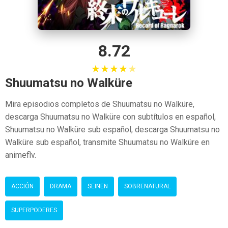
8.72
★
★
★
★
★
Shuumatsu no Walküre
Mira episodios completos de Shuumatsu no Walküre,
descarga Shuumatsu no Walküre con subtítulos en español,
Shuumatsu no Walküre sub español, descarga Shuumatsu no
Walküre sub español, transmite Shuumatsu no Walküre en
animeflv.
ACCIÓN
DRAMA
SEINEN
SOBRENATURAL
SUPERPODERES