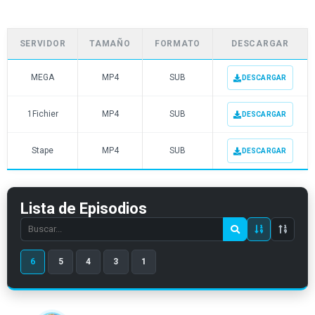
SERVIDOR
TAMAÑO
FORMATO
DESCARGAR
MEGA
MP4
SUB
DESCARGAR
1Fichier
MP4
SUB
DESCARGAR
Stape
MP4
SUB
DESCARGAR
Lista de Episodios
Search
episode
6
5
4
3
1
number