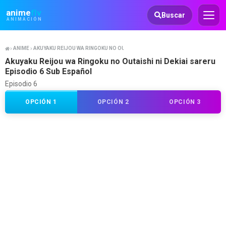
Animeflv
anime
flv
Buscar
ANIMACIÓN
ANIME
AKUYAKU REIJOU WA RINGOKU NO OUTAISHI NI DEKIAI SARERU
Akuyaku Reijou wa Ringoku no Outaishi ni Dekiai sareru
Episodio 6 Sub Español
Episodio 6
OPCIÓN 1
OPCIÓN 2
OPCIÓN 3