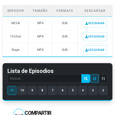
SERVIDOR
TAMAÑO
FORMATO
DESCARGAR
MEGA
MP4
SUB
DESCARGAR
1Fichier
MP4
SUB
DESCARGAR
Stape
MP4
SUB
DESCARGAR
Lista de Episodios
Search
episode
11
10
9
8
7
6
5
4
3
2
number
COMPARTIR