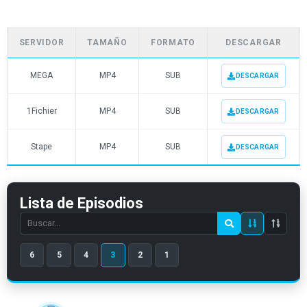
SERVIDOR
TAMAÑO
FORMATO
DESCARGAR
MEGA
MP4
SUB
DESCARGAR
1Fichier
MP4
SUB
DESCARGAR
Stape
MP4
SUB
DESCARGAR
Lista de Episodios
Search
episode
6
5
4
3
2
1
number