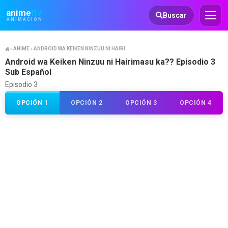
Animeflv
anime
flv
Buscar
ANIMACIÓN
ANIME
ANDROID WA KEIKEN NINZUU NI HAIRIMASU KA??
Android wa Keiken Ninzuu ni Hairimasu ka?? Episodio 3
Sub Español
Episodio 3
OPCIÓN 1
OPCIÓN 2
OPCIÓN 3
OPCIÓN 4