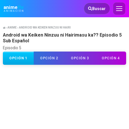
Animeflv
anime
flv
Buscar
ANIMACIÓN
ANIME
ANDROID WA KEIKEN NINZUU NI HAIRIMASU KA??
Android wa Keiken Ninzuu ni Hairimasu ka?? Episodio 5
Sub Español
Episodio 5
OPCIÓN 1
OPCIÓN 2
OPCIÓN 3
OPCIÓN 4