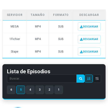
SERVIDOR
TAMAÑO
FORMATO
DESCARGAR
MEGA
MP4
SUB
DESCARGAR
1Fichier
MP4
SUB
DESCARGAR
Stape
MP4
SUB
DESCARGAR
Lista de Episodios
Search
episode
6
5
4
3
2
1
number