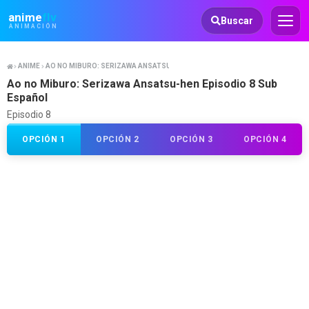
Animeflv
anime
flv
Buscar
ANIMACIÓN
ANIME
AO NO MIBURO: SERIZAWA ANSATSU-HEN
Ao no Miburo: Serizawa Ansatsu-hen Episodio 8 Sub
Español
Episodio 8
OPCIÓN 1
OPCIÓN 2
OPCIÓN 3
OPCIÓN 4