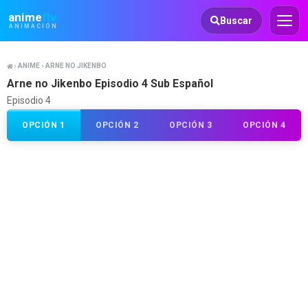
Animeflv
anime
flv
Buscar
ANIMACIÓN
ANIME
ARNE NO JIKENBO
Arne no Jikenbo Episodio 4 Sub Español
Episodio 4
OPCIÓN 1
OPCIÓN 2
OPCIÓN 3
OPCIÓN 4