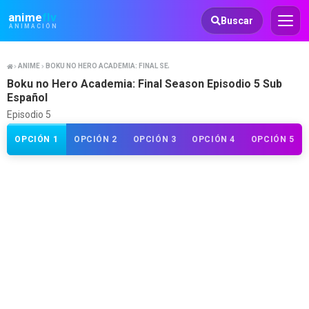
Animeflv
anime
flv
Buscar
ANIMACIÓN
ANIME
BOKU NO HERO ACADEMIA: FINAL SEASON
Boku no Hero Academia: Final Season Episodio 5 Sub
Español
Episodio 5
OPCIÓN 1
OPCIÓN 2
OPCIÓN 3
OPCIÓN 4
OPCIÓN 5