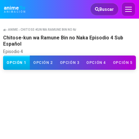
Animeflv
anime
flv
Buscar
ANIMACIÓN
ANIME
CHITOSE-KUN WA RAMUNE BIN NO NAKA
Chitose-kun wa Ramune Bin no Naka Episodio 4 Sub
Español
Episodio 4
OPCIÓN 1
OPCIÓN 2
OPCIÓN 3
OPCIÓN 4
OPCIÓN 5