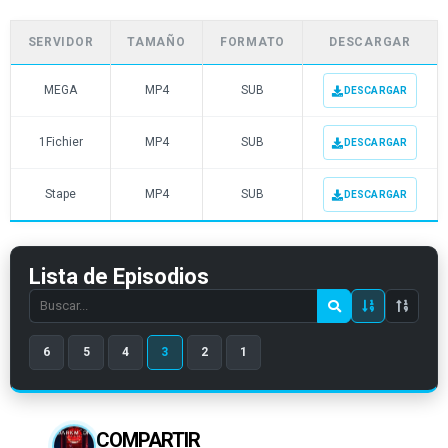
SERVIDOR
TAMAÑO
FORMATO
DESCARGAR
MEGA
MP4
SUB
DESCARGAR
1Fichier
MP4
SUB
DESCARGAR
Stape
MP4
SUB
DESCARGAR
Lista de Episodios
Search
episode
6
5
4
3
2
1
number
COMPARTIR