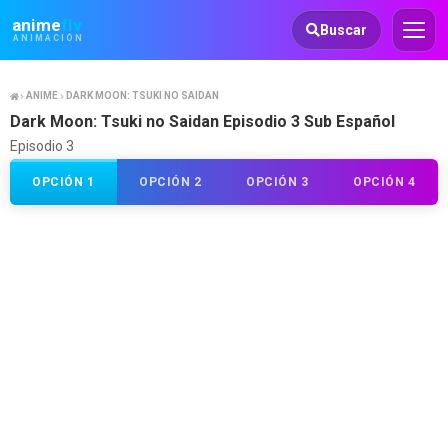
Animeflv
anime
flv
Buscar
ANIMACIÓN
ANIME
DARK MOON: TSUKI NO SAIDAN
Dark Moon: Tsuki no Saidan Episodio 3 Sub Español
Episodio 3
OPCIÓN 1
OPCIÓN 2
OPCIÓN 3
OPCIÓN 4