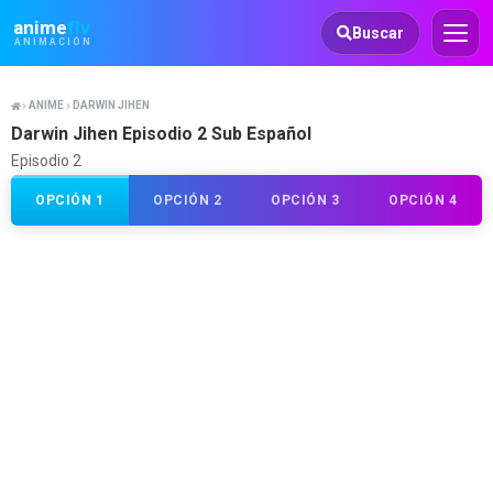
Animeflv
anime
flv
Buscar
ANIMACIÓN
ANIME
DARWIN JIHEN
Darwin Jihen Episodio 2 Sub Español
Episodio 2
OPCIÓN 1
OPCIÓN 2
OPCIÓN 3
OPCIÓN 4