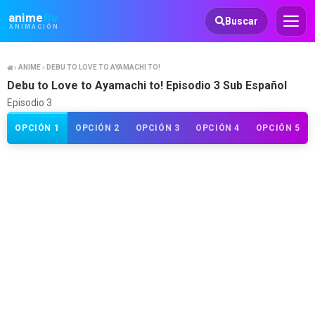
Animeflv
anime
flv
Buscar
ANIMACIÓN
ANIME
DEBU TO LOVE TO AYAMACHI TO!
Debu to Love to Ayamachi to! Episodio 3 Sub Español
Episodio 3
OPCIÓN 1
OPCIÓN 2
OPCIÓN 3
OPCIÓN 4
OPCIÓN 5