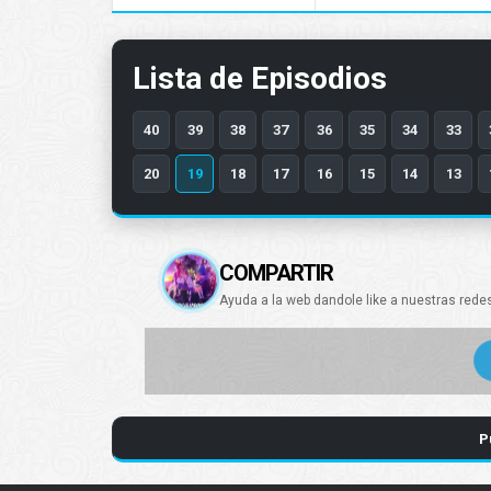
Lista de Episodios
40
39
38
37
36
35
34
33
20
19
18
17
16
15
14
13
COMPARTIR
Ayuda a la web dandole like a nuestras rede
P