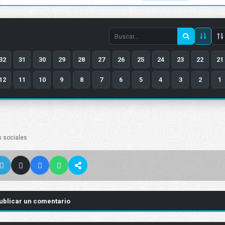
Search
episode
32
31
30
29
28
27
26
25
24
23
22
21
number
12
11
10
9
8
7
6
5
4
3
2
1
s sociales
ublicar un comentario