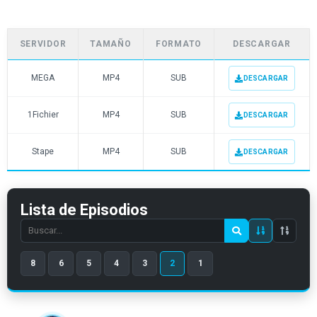
SERVIDOR
TAMAÑO
FORMATO
DESCARGAR
MEGA
MP4
SUB
DESCARGAR
1Fichier
MP4
SUB
DESCARGAR
Stape
MP4
SUB
DESCARGAR
Lista de Episodios
Search
episode
8
6
5
4
3
2
1
number