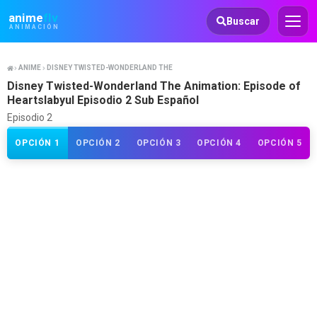
Animeflv
anime
flv
Buscar
ANIMACIÓN
ANIME
DISNEY TWISTED-WONDERLAND THE ANIMATION: EPISODE OF HEARTSLABYUL
Disney Twisted-Wonderland The Animation: Episode of
Heartslabyul Episodio 2 Sub Español
Episodio 2
OPCIÓN 1
OPCIÓN 2
OPCIÓN 3
OPCIÓN 4
OPCIÓN 5