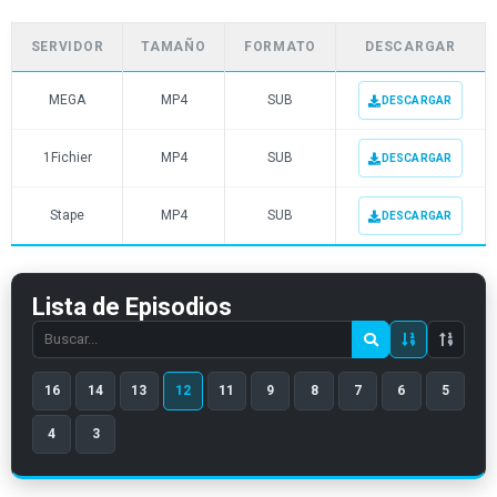
SERVIDOR
TAMAÑO
FORMATO
DESCARGAR
MEGA
MP4
SUB
DESCARGAR
1Fichier
MP4
SUB
DESCARGAR
Stape
MP4
SUB
DESCARGAR
Lista de Episodios
Search
episode
16
14
13
12
11
9
8
7
6
5
number
4
3