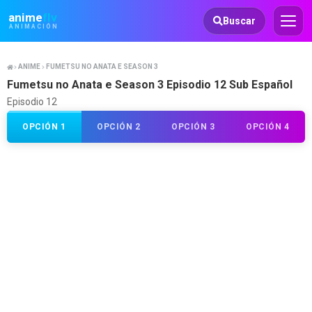
Animeflv
anime
flv
Buscar
ANIMACIÓN
ANIME
FUMETSU NO ANATA E SEASON 3
Fumetsu no Anata e Season 3 Episodio 12 Sub Español
Episodio 12
OPCIÓN 1
OPCIÓN 2
OPCIÓN 3
OPCIÓN 4