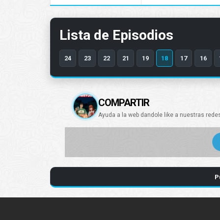
Lista de Episodios
24
23
22
21
19
18
17
16
COMPARTIR
Ayuda a la web dandole like a nuestras rede
P