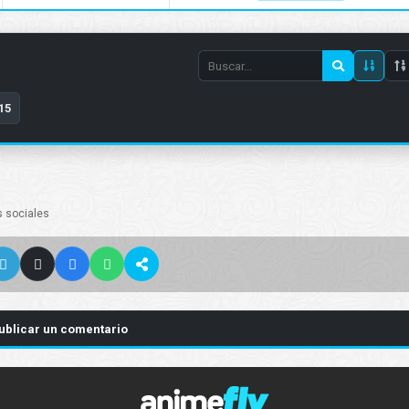
Search
episode
15
number
s sociales
ublicar un comentario