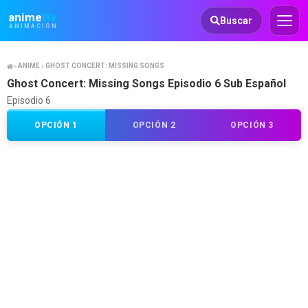
Animeflv
anime
flv
Buscar
ANIMACIÓN
ANIME
GHOST CONCERT: MISSING SONGS
Ghost Concert: Missing Songs Episodio 6 Sub Español
Episodio 6
OPCIÓN 1
OPCIÓN 2
OPCIÓN 3