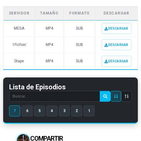
SERVIDOR
TAMAÑO
FORMATO
DESCARGAR
MEGA
MP4
SUB
DESCARGAR
1Fichier
MP4
SUB
DESCARGAR
Stape
MP4
SUB
DESCARGAR
Lista de Episodios
Search
episode
7
6
5
4
3
2
1
number
COMPARTIR