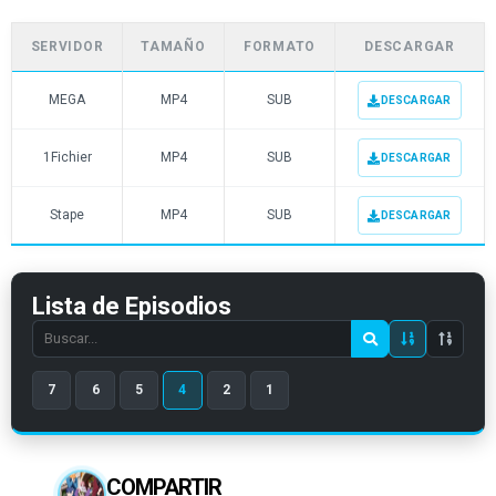
SERVIDOR
TAMAÑO
FORMATO
DESCARGAR
MEGA
MP4
SUB
DESCARGAR
1Fichier
MP4
SUB
DESCARGAR
Stape
MP4
SUB
DESCARGAR
Lista de Episodios
Search
episode
7
6
5
4
2
1
number
COMPARTIR