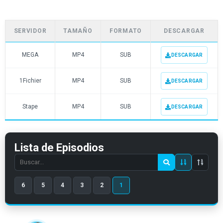
SERVIDOR
TAMAÑO
FORMATO
DESCARGAR
MEGA
MP4
SUB
DESCARGAR
1Fichier
MP4
SUB
DESCARGAR
Stape
MP4
SUB
DESCARGAR
Lista de Episodios
Search
episode
6
5
4
3
2
1
number