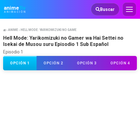
Animeflv
anime
flv
Buscar
ANIMACIÓN
ANIME
HELL MODE: YARIKOMIZUKI NO GAMER WA HAI SETTEI NO ISEKAI DE MUSOU S
Hell Mode: Yarikomizuki no Gamer wa Hai Settei no
Isekai de Musou suru Episodio 1 Sub Español
Episodio 1
OPCIÓN 1
OPCIÓN 2
OPCIÓN 3
OPCIÓN 4