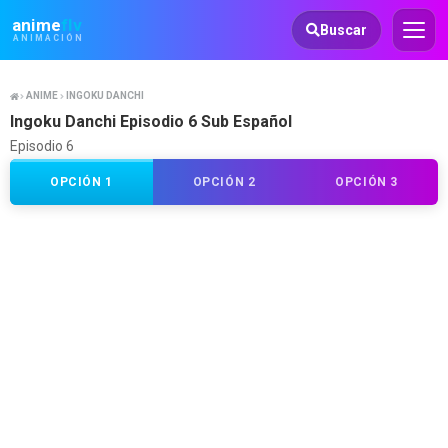
Animeflv
anime
flv
Buscar
ANIMACIÓN
ANIME
INGOKU DANCHI
Ingoku Danchi Episodio 6 Sub Español
Episodio 6
OPCIÓN 1
OPCIÓN 2
OPCIÓN 3