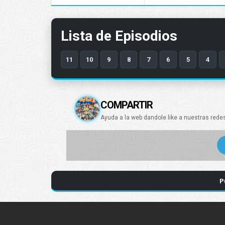
Lista de Episodios
11
10
9
8
7
6
5
4
COMPARTIR
Ayuda a la web dandole like a nuestras rede
P