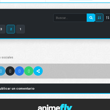
Search
episode
3
2
1
number
s sociales
ublicar un comentario