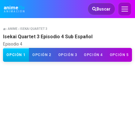
Animeflv
anime
flv
Buscar
ANIMACIÓN
ANIME
ISEKAI QUARTET 3
Isekai Quartet 3 Episodio 4 Sub Español
Episodio 4
OPCIÓN 1
OPCIÓN 2
OPCIÓN 3
OPCIÓN 4
OPCIÓN 5