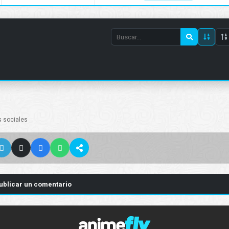
Search
episode
number
s sociales
ublicar un comentario