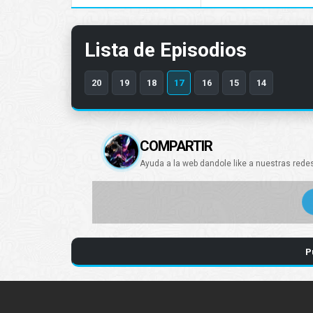
Lista de Episodios
20
19
18
17
16
15
14
COMPARTIR
Ayuda a la web dandole like a nuestras rede
P