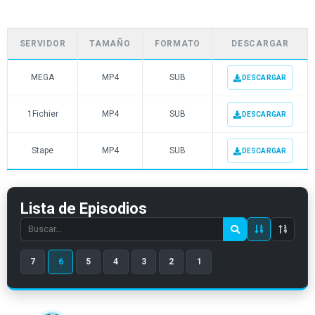
SERVIDOR
TAMAÑO
FORMATO
DESCARGAR
MEGA
MP4
SUB
DESCARGAR
1Fichier
MP4
SUB
DESCARGAR
Stape
MP4
SUB
DESCARGAR
Lista de Episodios
Search
episode
7
6
5
4
3
2
1
number