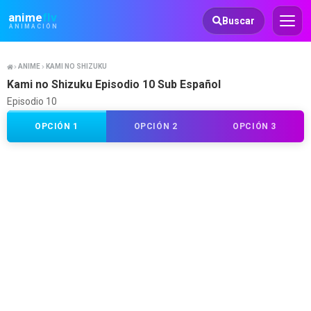
Animeflv
anime
flv
Buscar
ANIMACIÓN
ANIME
KAMI NO SHIZUKU
Kami no Shizuku Episodio 10 Sub Español
Episodio 10
OPCIÓN 1
OPCIÓN 2
OPCIÓN 3