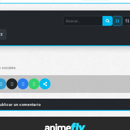
Search
episode
3
number
s sociales
ublicar un comentario