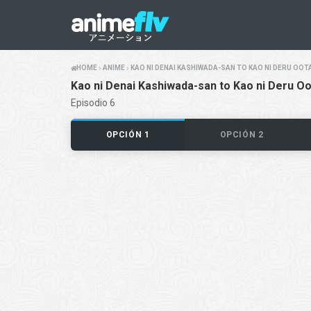
HOME
ANIME
KAO NI DENAI KASHIWADA-SAN TO KAO NI DERU OOT
Kao ni Denai Kashiwada-san to Kao ni Deru Oo
Episodio 6
OPCIÓN 1
OPCIÓN 2