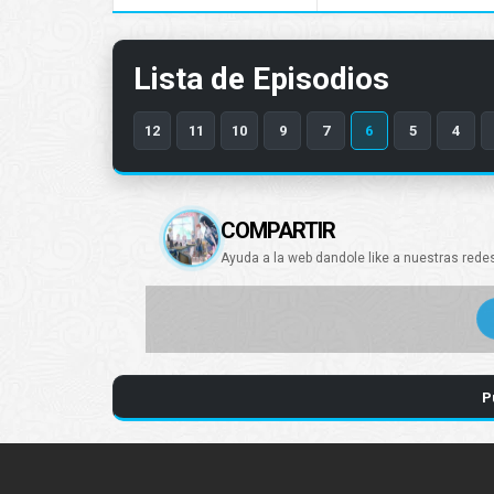
Lista de Episodios
12
11
10
9
7
6
5
4
COMPARTIR
Ayuda a la web dandole like a nuestras rede
P