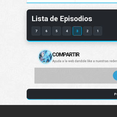
Lista de Episodios
7
6
5
4
3
2
1
COMPARTIR
Ayuda a la web dandole like a nuestras rede
P