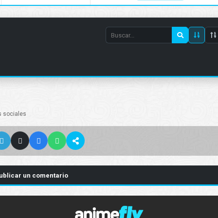
Search
episode
number
s sociales
ublicar un comentario