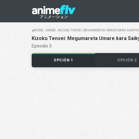
HOME
ANIME
KIZOKU TENSEI: MEGUMARETA UMARE KARA SAIKYO
Kizoku Tensei: Megumareta Umare kara Saiky
Episodio 3
OPCIÓN 1
OPCIÓN 2