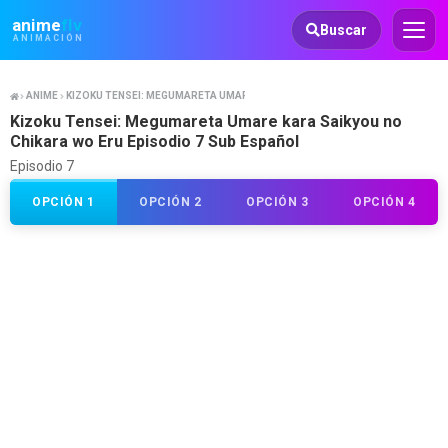
Animeflv
anime
flv
Buscar
ANIMACIÓN
ANIME
KIZOKU TENSEI: MEGUMARETA UMARE KARA SAIKYOU NO CHIKARA WO ERU
Kizoku Tensei: Megumareta Umare kara Saikyou no
Chikara wo Eru Episodio 7 Sub Español
Episodio 7
OPCIÓN 1
OPCIÓN 2
OPCIÓN 3
OPCIÓN 4