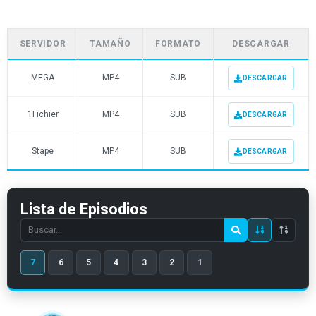
SERVIDOR
TAMAÑO
FORMATO
DESCARGAR
MEGA
MP4
SUB
DESCARGAR
1Fichier
MP4
SUB
DESCARGAR
Stape
MP4
SUB
DESCARGAR
Lista de Episodios
Search
episode
7
6
5
4
3
2
1
number