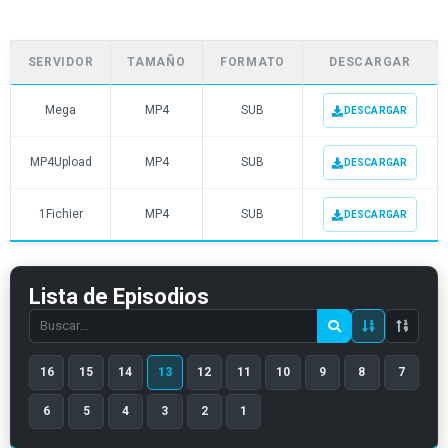
SERVIDOR
TAMAÑO
FORMATO
DESCARGAR
Mega
MP4
SUB
DESCARGAR
MP4Upload
MP4
SUB
DESCARGAR
1Fichier
MP4
SUB
DESCARGAR
Lista de Episodios
Search
episode
16
15
14
13
12
11
10
9
8
7
number
6
5
4
3
2
1