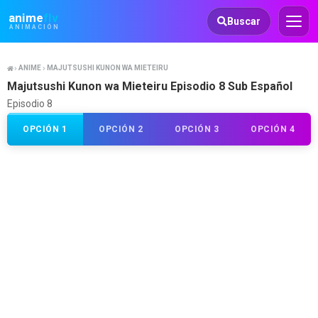
Animeflv
anime
flv
Buscar
ANIMACIÓN
ANIME
MAJUTSUSHI KUNON WA MIETEIRU
Majutsushi Kunon wa Mieteiru Episodio 8 Sub Español
Episodio 8
OPCIÓN 1
OPCIÓN 2
OPCIÓN 3
OPCIÓN 4