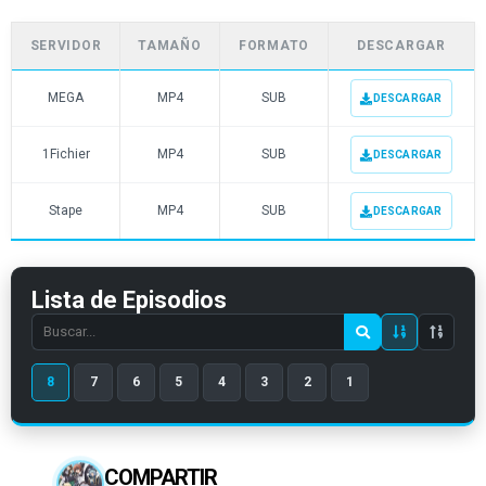
SERVIDOR
TAMAÑO
FORMATO
DESCARGAR
MEGA
MP4
SUB
DESCARGAR
1Fichier
MP4
SUB
DESCARGAR
Stape
MP4
SUB
DESCARGAR
Lista de Episodios
Search
episode
8
7
6
5
4
3
2
1
number
COMPARTIR